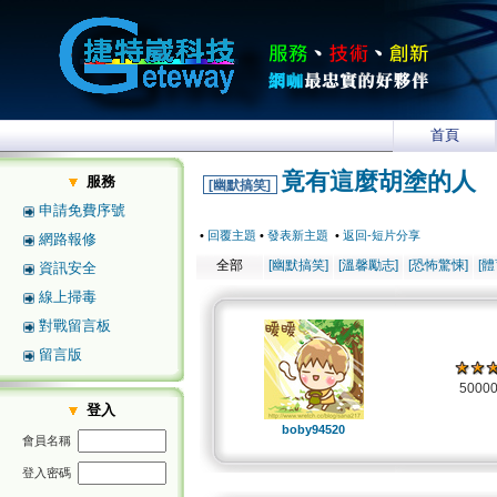
首頁
竟有這麼胡塗的人
服務
[幽默搞笑]
申請免費序號
•
回覆主題
•
發表新主題
•
返回-短片分享
網路報修
全部
[幽默搞笑]
[溫馨勵志]
[恐怖驚悚]
[
資訊安全
線上掃毒
對戰留言板
留言版
5000
登入
boby94520
會員名稱
登入密碼