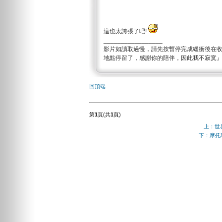
這也太誇張了吧!
_________________
影片如讀取過慢，請先按暫停完成緩衝後在
地點停留了，感謝你的陪伴，因此我不寂寞
回頂端
第
1
頁(共
1
頁)
上：世
下：摩托