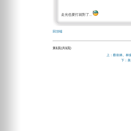
走光也要打就對了...
回頂端
第
1
頁(共
1
頁)
上：蔡依林。林
下：美