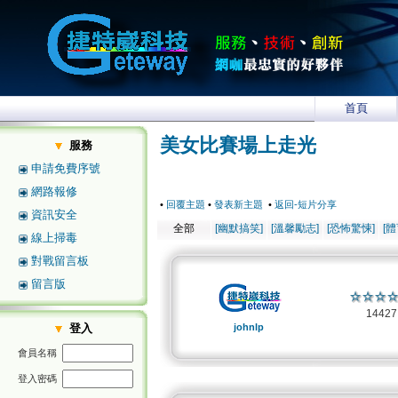
首頁
美女比賽場上走光
服務
申請免費序號
網路報修
•
回覆主題
•
發表新主題
•
返回-短片分享
資訊安全
全部
[幽默搞笑]
[溫馨勵志]
[恐怖驚悚]
[
線上掃毒
對戰留言板
留言版
1442
登入
johnlp
會員名稱
登入密碼