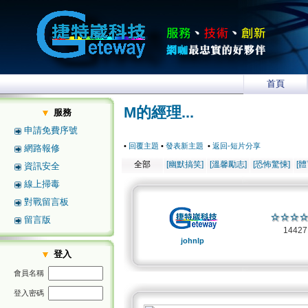
首頁
M的經理...
服務
申請免費序號
•
回覆主題
•
發表新主題
•
返回-短片分享
網路報修
全部
[幽默搞笑]
[溫馨勵志]
[恐怖驚悚]
[
資訊安全
線上掃毒
對戰留言板
留言版
1442
johnlp
登入
會員名稱
登入密碼