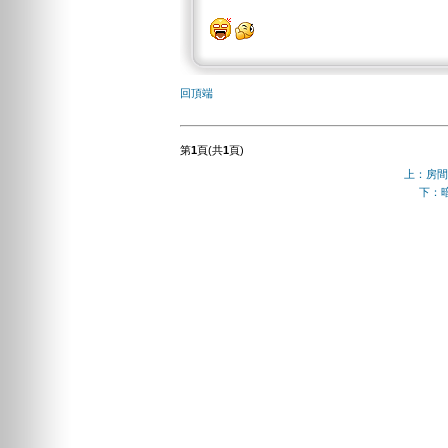
回頂端
第
1
頁(共
1
頁)
上：房間真
下：