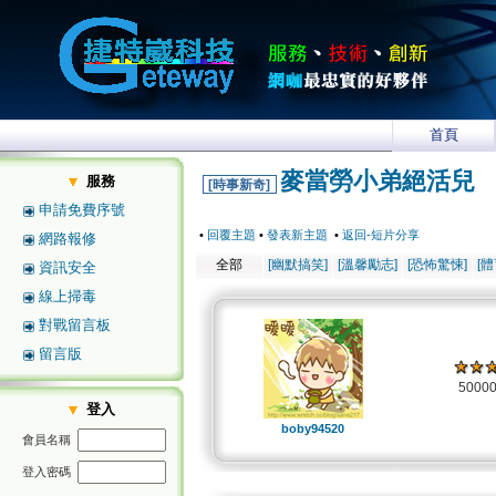
首頁
麥當勞小弟絕活兒
服務
[時事新奇]
申請免費序號
•
回覆主題
•
發表新主題
•
返回-短片分享
網路報修
全部
[幽默搞笑]
[溫馨勵志]
[恐怖驚悚]
[
資訊安全
線上掃毒
對戰留言板
留言版
5000
登入
boby94520
會員名稱
登入密碼