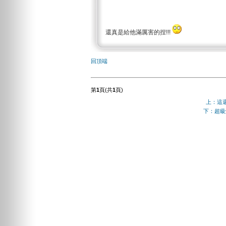
還真是給他滿厲害的捏!!!
回頂端
第
1
頁(共
1
頁)
上：這
下：超級