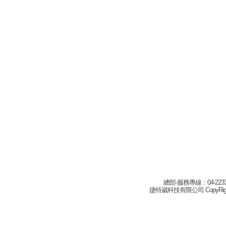
總部-服務專線：04-22332
捷特崴科技有限公司 CopyRight(c) 2