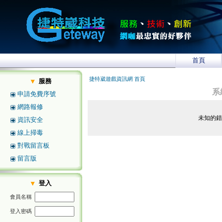
首頁
捷特崴遊戲資訊網 首頁
服務
系
申請免費序號
網路報修
未知的
資訊安全
線上掃毒
對戰留言板
留言版
登入
會員名稱
登入密碼