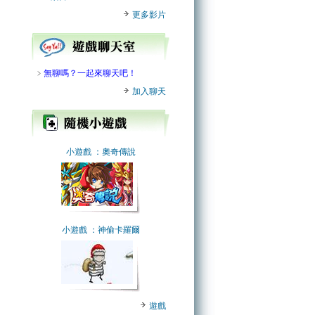
更多影片
﹥
無聊嗎？一起來聊天吧！
加入聊天
小遊戲
：奧奇傳說
小遊戲
：神偷卡羅爾
遊戲