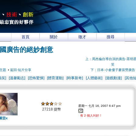
首頁
關於
徵才
搜尋
國廣告的絕妙創意
上：周杰倫自導自演的廣告-眾明
笑
主題
•
返回-短片分享
下：日本-小倉優子麥當勞廣告
搞笑]
[溫馨勵志]
[恐怖驚悚]
[體育運動]
[時事新奇]
[人體藝術]
[遊戲動漫]
[其他短
星期一 七月 16, 2007 6:47 pm
27218 捷幣
有 2 個人叫好！
紫芸x