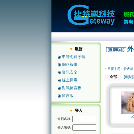
外
服務
[溫馨勵志]
申請免費序號
網路報修
•
回覆主題
•
發表新
資訊安全
全部
[幽默
線上掃毒
對戰留言板
留言版
登入
x
會員名稱
登入密碼