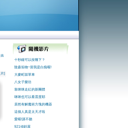
星搞
十秒鐘可以按幾下？
陰森垢物~當我是白痴喔!
片]
大麥町踩單車
八女子樂坊
靠咪咪走紅的新團體
咪咪也可以看震度耶
居然有解魔術方塊的機器
這個人真是太天才啦
愛喔!講不聽
921傾斜屋