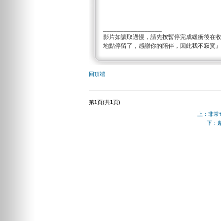
_________________
影片如讀取過慢，請先按暫停完成緩衝後在
地點停留了，感謝你的陪伴，因此我不寂寞
回頂端
第
1
頁(共
1
頁)
上：非常
下：