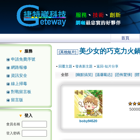
首頁
美少女的巧克力火
服務
[其他短片]
申請免費序號
•
回覆主題
•
發表新主題
•
返回-短片分享
網路報修
全部
[幽默搞笑]
[溫馨勵志]
[恐怖驚悚]
[
資訊安全
線上掃毒
對戰留言板
留言版
5000
登入
boby94520
會員名稱
登入密碼