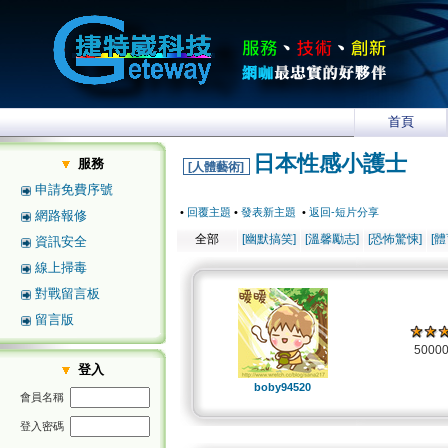
首頁
日本性感小護士
服務
[人體藝術]
申請免費序號
•
回覆主題
•
發表新主題
•
返回-短片分享
網路報修
全部
[幽默搞笑]
[溫馨勵志]
[恐怖驚悚]
[
資訊安全
線上掃毒
對戰留言板
留言版
5000
登入
boby94520
會員名稱
登入密碼