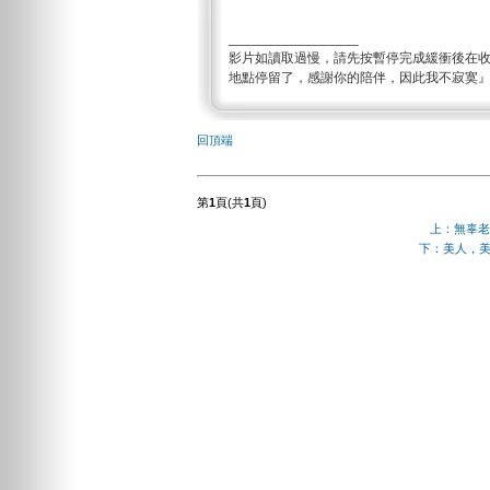
_________________
影片如讀取過慢，請先按暫停完成緩衝後在
地點停留了，感謝你的陪伴，因此我不寂寞
回頂端
第
1
頁(共
1
頁)
上：無辜老
下：美人，美