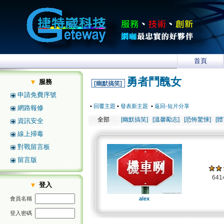
首頁
勇者鬥醜女
服務
[幽默搞笑]
申請免費序號
•
回覆主題
•
發表新主題
•
返回-短片分享
網路報修
全部
[幽默搞笑]
[溫馨勵志]
[恐怖驚悚]
[
資訊安全
線上掃毒
對戰留言板
留言版
64
登入
會員名稱
alex
登入密碼