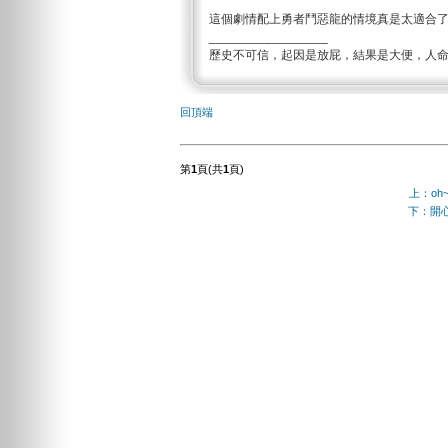
這個劇情配上勇者鬥惡龍的情境真是太適合
_________________
歷史不可信，起因是放屁，結果是大便，人
回頂端
第
1
頁(共
1
頁)
上：oh
下：開