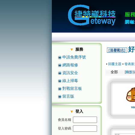
好
服務
[溫馨勵志]
申請免費序號
•
回覆主題
•
發表新
網路報修
全部
[幽默
資訊安全
線上掃毒
對戰留言板
留言版
va
登入
會員名稱
登入密碼