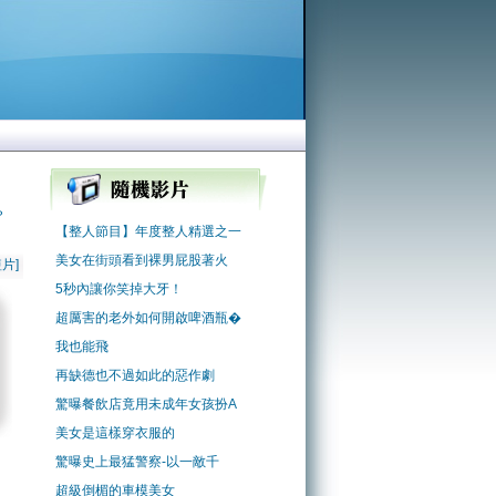
？
【整人節目】年度整人精選之一
美女在街頭看到裸男屁股著火
片]
5秒內讓你笑掉大牙！
超厲害的老外如何開啟啤酒瓶�
我也能飛
再缺德也不過如此的惡作劇
驚曝餐飲店竟用未成年女孩扮A
美女是這樣穿衣服的
驚曝史上最猛警察-以一敵千
超級倒楣的車模美女