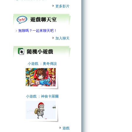
更多影片
﹥
無聊嗎？一起來聊天吧！
加入聊天
小遊戲
：奧奇傳說
小遊戲
：神偷卡羅爾
遊戲