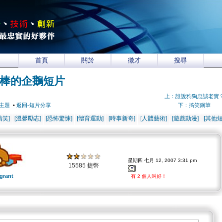
首頁
關於
徵才
搜尋
棒的企鵝短片
上：誰說狗狗忠誠老實
主題
•
返回-短片分享
下：搞笑鋼筆
搞笑]
[溫馨勵志]
[恐怖驚悚]
[體育運動]
[時事新奇]
[人體藝術]
[遊戲動漫]
[其他短
星期四 七月 12, 2007 3:31 pm
15585 捷幣
grant
有 2 個人叫好！