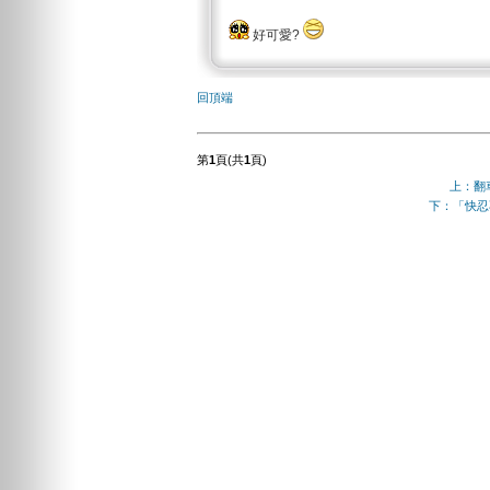
好可愛?
回頂端
第
1
頁(共
1
頁)
上：翻
下：「快忍