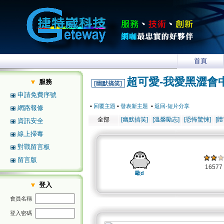
首頁
超可愛-我愛黑澀會
服務
[幽默搞笑]
申請免費序號
•
回覆主題
•
發表新主題
•
返回-短片分享
網路報修
全部
[幽默搞笑]
[溫馨勵志]
[恐怖驚悚]
[
資訊安全
線上掃毒
對戰留言板
留言版
1657
歐d
登入
會員名稱
登入密碼