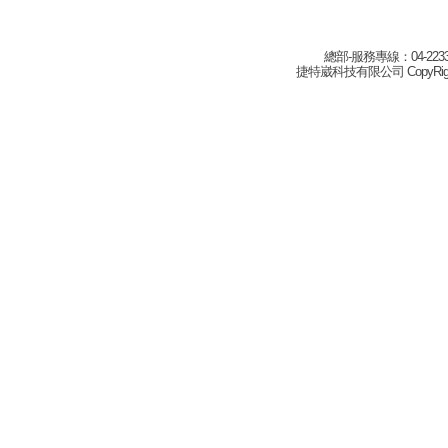
總部-服務專線：04-22332
捷特崴科技有限公司 CopyRight(c) 2