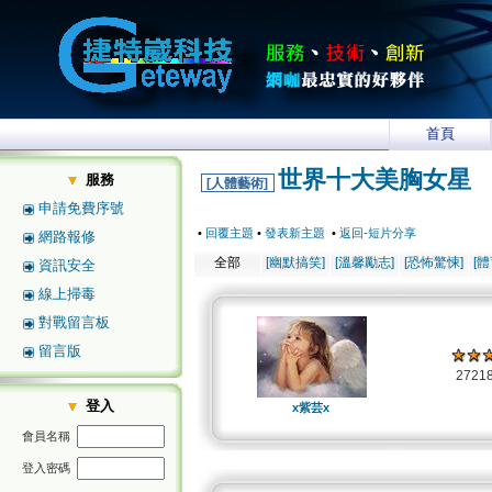
首頁
世界十大美胸女星
服務
[人體藝術]
申請免費序號
•
回覆主題
•
發表新主題
•
返回-短片分享
網路報修
全部
[幽默搞笑]
[溫馨勵志]
[恐怖驚悚]
[
資訊安全
線上掃毒
對戰留言板
留言版
2721
登入
x紫芸x
會員名稱
登入密碼