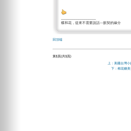
_________________
蝶和花，從來不需要說話---默契的緣分
回頂端
第
1
頁(共
1
頁)
上：美國台灣小姐
下：棉花糖美