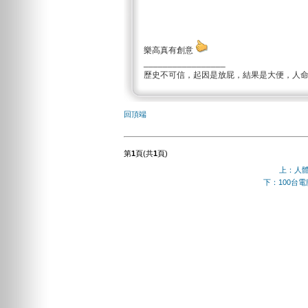
樂高真有創意
_________________
歷史不可信，起因是放屁，結果是大便，人
回頂端
第
1
頁(共
1
頁)
上：人
下：100台