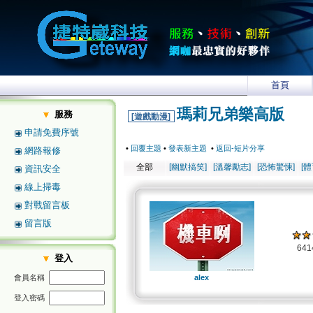
首頁
瑪莉兄弟樂高版
服務
[遊戲動漫]
申請免費序號
•
回覆主題
•
發表新主題
•
返回-短片分享
網路報修
全部
[幽默搞笑]
[溫馨勵志]
[恐怖驚悚]
[
資訊安全
線上掃毒
對戰留言板
留言版
64
登入
會員名稱
alex
登入密碼