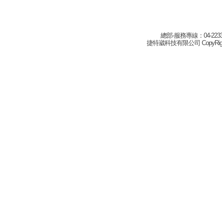
總部-服務專線：04-22332
捷特崴科技有限公司 CopyRight(c) 2