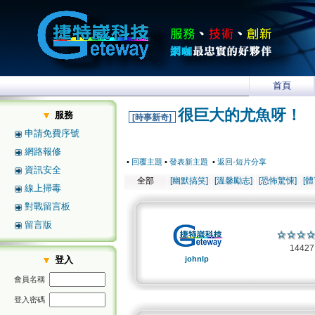
首頁
很巨大的尤魚呀！
服務
[時事新奇]
申請免費序號
網路報修
•
回覆主題
•
發表新主題
•
返回-短片分享
資訊安全
全部
[幽默搞笑]
[溫馨勵志]
[恐怖驚悚]
[
線上掃毒
對戰留言板
留言版
1442
登入
johnlp
會員名稱
登入密碼