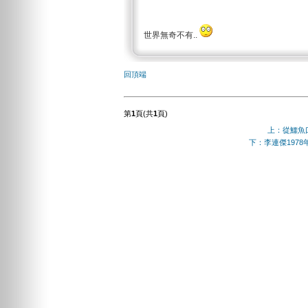
世界無奇不有..
回頂端
第
1
頁(共
1
頁)
上：從鱷魚
下：李連傑197