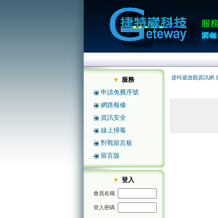
捷特崴遊戲資訊網 
服務
申請免費序號
網路報修
資訊安全
線上掃毒
對戰留言板
留言版
登入
會員名稱
登入密碼