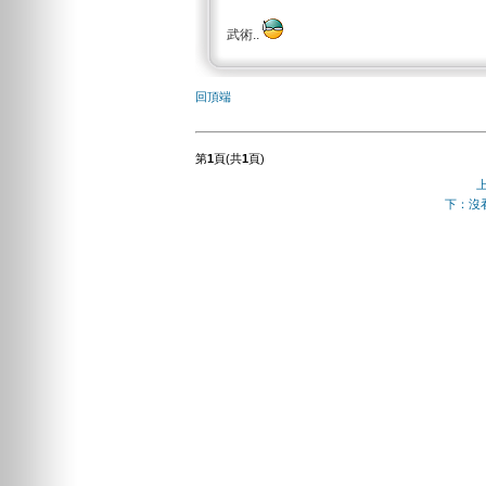
武術..
回頂端
第
1
頁(共
1
頁)
下：沒