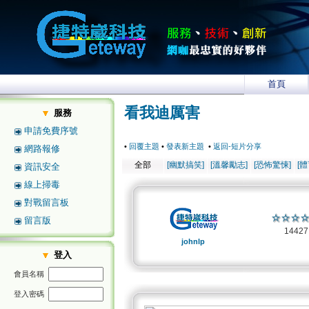
首頁
看我迪厲害
服務
申請免費序號
•
回覆主題
•
發表新主題
•
返回-短片分享
網路報修
全部
[幽默搞笑]
[溫馨勵志]
[恐怖驚悚]
[
資訊安全
線上掃毒
對戰留言板
留言版
1442
johnlp
登入
會員名稱
登入密碼