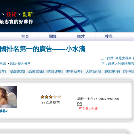
首頁
關於
徵才
搜尋
國排名第一的廣告——小水滴
上：好滑~真是太機車
主題
•
返回-短片分享
下：超感人的保險廣
搞笑]
[溫馨勵志]
[恐怖驚悚]
[體育運動]
[時事新奇]
[人體藝術]
[遊戲動漫]
[其他短
星期一 七月 16, 2007 6:59 pm
27218 捷幣
有 2 個人叫好！
紫芸x