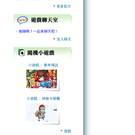
更多影片
﹥
無聊嗎？一起來聊天吧！
加入聊天
小遊戲
：奧奇傳說
小遊戲
：神偷卡羅爾
遊戲