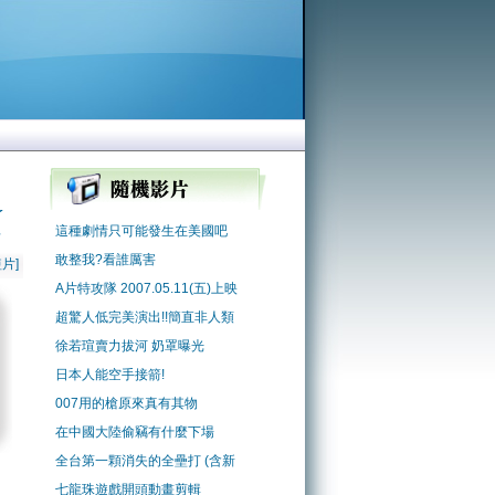
了
這種劇情只可能發生在美國吧
告
敢整我?看誰厲害
片]
A片特攻隊 2007.05.11(五)上映
超驚人低完美演出!!簡直非人類
徐若瑄賣力拔河 奶罩曝光
日本人能空手接箭!
007用的槍原來真有其物
在中國大陸偷竊有什麼下場
全台第一顆消失的全壘打 (含新
七龍珠遊戲開頭動畫剪輯