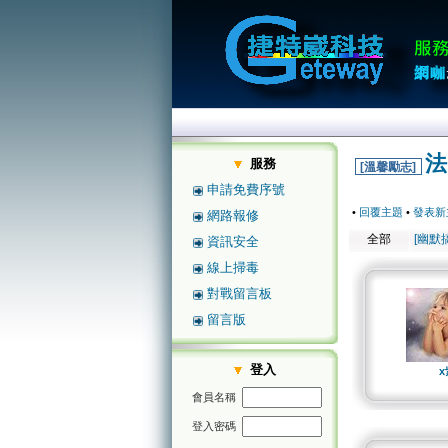
法
服務
[溫馨勵志]
申請免費序號
•
回覆主題
•
發表新
網路報修
全部
[幽默
資訊安全
線上掃毒
對戰留言板
留言版
登入
x
會員名稱
登入密碼