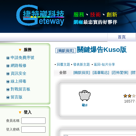
首頁
關鍵爆告Kuso版
服務
[幽默搞笑]
申請免費序號
•
回覆主題
•
發表新主題
•
返回-短片分享
網路報修
全部
[幽默搞笑]
[溫馨勵志]
[恐怖驚悚]
[
資訊安全
線上掃毒
對戰留言板
留言版
1657
歐d
登入
會員名稱
登入密碼