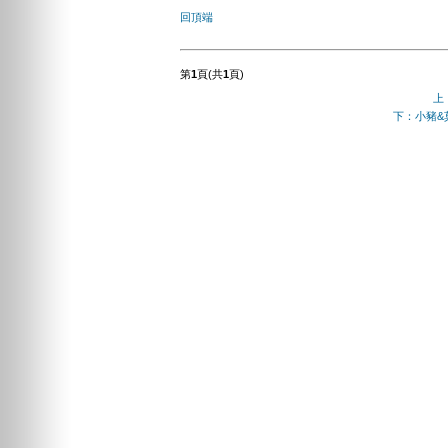
回頂端
第
1
頁(共
1
頁)
上
下：小豬&