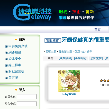
首頁
牙齒保健真的很重
服務
[幽默搞笑]
申請免費序號
•
回覆主題
•
發表新主題
•
返回-短片分享
網路報修
全部
[幽默搞笑]
[溫馨勵志]
[恐怖驚悚]
[
資訊安全
線上掃毒
對戰留言板
留言版
5000
登入
boby94520
會員名稱
登入密碼