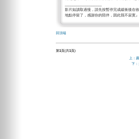
_________________
影片如讀取過慢，請先按暫停完成緩衝後在
地點停留了，感謝你的陪伴，因此我不寂寞
回頂端
第
1
頁(共
1
頁)
上：
下：