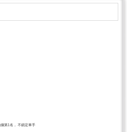
攝第1名， 不鎖定車手
________