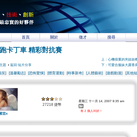
首頁
關於
徵才
搜尋
跑卡丁車 精彩對抗賽
上：心機很重的夾娃娃
主題
•
返回-短片分享
下：可愛合服妹大露香
搞笑]
[溫馨勵志]
[恐怖驚悚]
[體育運動]
[時事新奇]
[人體藝術]
[遊戲動漫]
[其他短
星期三 十一月 14, 2007 9:35 am
27218 捷幣
有 2 個人叫好！
紫芸x