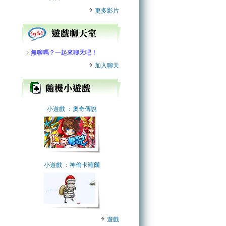
更多影片
﹥
無聊嗎？一起來聊天吧！
加入聊天
小遊戲
：奧奇傳說
小遊戲
：神偷卡羅爾
遊戲