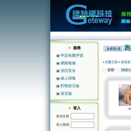
跑
服務
[遊戲動漫]
申請免費序號
•
回覆主題
•
發表新
網路報修
全部
[幽默
資訊安全
線上掃毒
對戰留言板
留言版
登入
x
會員名稱
登入密碼