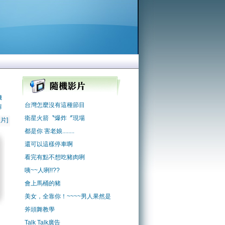
機
台灣怎麼沒有這種節目
肩
衛星火箭〝爆炸〞現場
片]
都是你 害老娘........
還可以這樣停車啊
看完有點不想吃豬肉咧
咦~~人咧!!??
會上馬桶的豬
美女，全靠你！~~~~男人果然是
斧頭舞教學
Talk Talk廣告