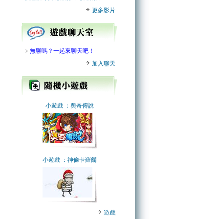
更多影片
﹥
無聊嗎？一起來聊天吧！
加入聊天
小遊戲
：奧奇傳說
小遊戲
：神偷卡羅爾
遊戲