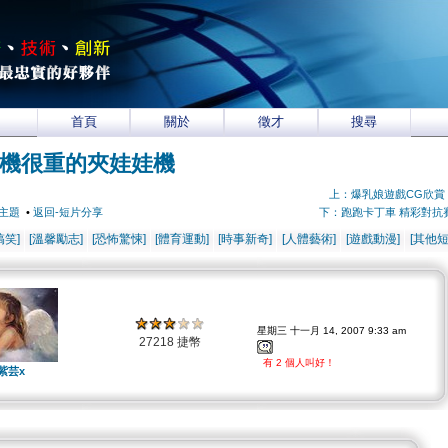
首頁
關於
徵才
搜尋
機很重的夾娃娃機
上：爆乳娘遊戲CG欣賞
主題
•
返回-短片分享
下：跑跑卡丁車 精彩對抗
搞笑]
[溫馨勵志]
[恐怖驚悚]
[體育運動]
[時事新奇]
[人體藝術]
[遊戲動漫]
[其他短
星期三 十一月 14, 2007 9:33 am
27218 捷幣
有 2 個人叫好！
紫芸x