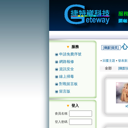
心
服務
[幽默搞笑]
申請免費序號
•
回覆主題
•
發表新
網路報修
全部
[幽默
資訊安全
線上掃毒
對戰留言板
留言版
登入
x
會員名稱
登入密碼