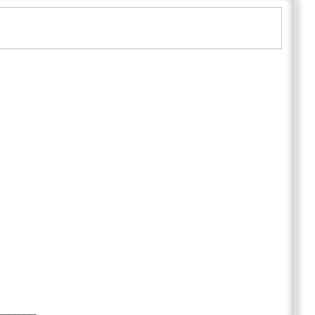
________