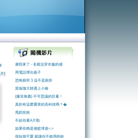
康熙來了 - 名模沒穿衣服的感
賽
用電話彈出曲子
片]
恐怖廁所 3 這不是廁所
當瑜珈大師遇上小偷
{爆笑推薦} 不可思議的肚量！
真的有這麼厲害的高科技嗎？�
甩奶技術
不給你看A片勒
如果你媽是個籃球迷=.=
很短很可愛 卻讓你不敢用的鈴