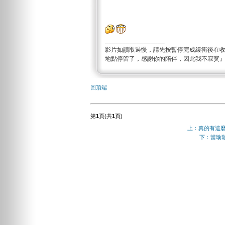
_________________
影片如讀取過慢，請先按暫停完成緩衝後在
地點停留了，感謝你的陪伴，因此我不寂寞
回頂端
第
1
頁(共
1
頁)
上：真的有這
下：當瑜