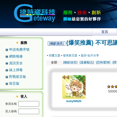
首頁
{爆笑推薦} 不可思
服務
[幽默搞笑]
申請免費序號
•
回覆主題
•
發表新主題
•
返回-短片分享
網路報修
全部
[幽默搞笑]
[溫馨勵志]
[恐怖驚悚]
[
資訊安全
線上掃毒
對戰留言板
留言版
5000
登入
boby94520
會員名稱
登入密碼