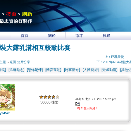
首頁
關於
徵才
搜尋
裝大露乳溝相互較勁比賽
上：巨乳天使
主題
•
返回-短片分享
下：2007年NBA灌籃大
搞笑]
[溫馨勵志]
[恐怖驚悚]
[體育運動]
[時事新奇]
[人體藝術]
[遊戲動漫]
[其他短
星期五 七月 27, 2007 5:52 pm
50000 捷幣
有 2 個人叫好！
y94520