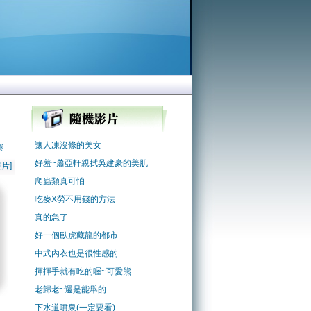
讓人凍沒條的美女
賽
好羞~蕭亞軒親拭吳建豪的美肌
片]
爬蟲類真可怕
吃麥X勞不用錢的方法
真的急了
好一個臥虎藏龍的都市
中式內衣也是很性感的
揮揮手就有吃的喔~可愛熊
老歸老~還是能舉的
下水道噴泉(一定要看)