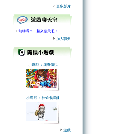
更多影片
﹥
無聊嗎？一起來聊天吧！
加入聊天
小遊戲
：奧奇傳說
小遊戲
：神偷卡羅爾
遊戲