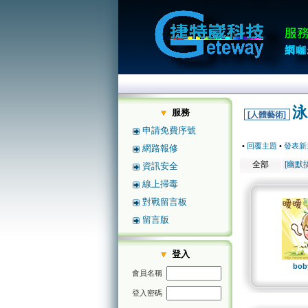
泳
服務
[人體藝術]
申請免費序號
•
回覆主題
•
發表新
網路報修
全部
[幽默
資訊安全
線上掃毒
對戰留言板
留言版
登入
bob
會員名稱
登入密碼