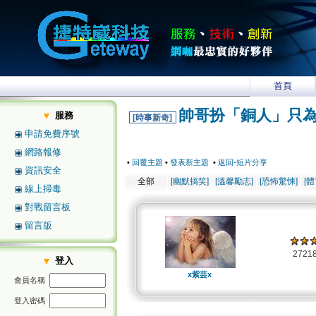
首頁
帥哥扮「銅人」只
服務
[時事新奇]
申請免費序號
網路報修
•
回覆主題
•
發表新主題
•
返回-短片分享
資訊安全
全部
[幽默搞笑]
[溫馨勵志]
[恐怖驚悚]
[
線上掃毒
對戰留言板
留言版
2721
登入
x紫芸x
會員名稱
登入密碼