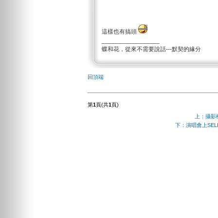
這樣也有搞頭
_________________
蝶和花，從來不需要說話---默契的緣分
回頂端
第
1
頁(共
1
頁)
上：攝影
下：演唱會上SEL