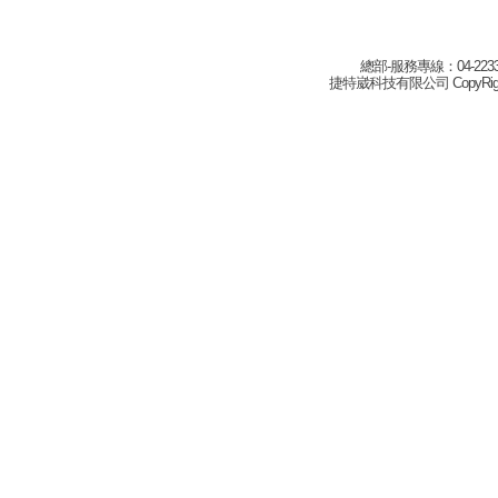
總部-服務專線：04-22332
捷特崴科技有限公司 CopyRight(c) 2