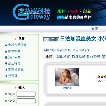
首頁
日法加混血美女 小澤
服務
[人體藝術]
申請免費序號
•
回覆主題
•
發表新主題
•
返回-短片分享
網路報修
全部
[幽默搞笑]
[溫馨勵志]
[恐怖驚悚]
[
資訊安全
線上掃毒
對戰留言板
留言版
2721
登入
x紫芸x
會員名稱
登入密碼