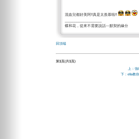
混血兒都好美阿!!真是太羨慕啦!!
_________________
蝶和花，從來不需要說話---默契的緣分
回頂端
第
1
頁(共
1
頁)
上：強劫.
下：ella