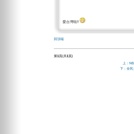
愛台灣啦!!
回頂端
第
1
頁(共
1
頁)
上：NB
下：全民