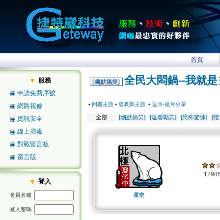
首頁
全民大悶鍋--我就是
服務
[幽默搞笑]
申請免費序號
•
回覆主題
•
發表新主題
•
返回-短片分享
網路報修
全部
[幽默搞笑]
[溫馨勵志]
[恐怖驚悚]
[
資訊安全
線上掃毒
對戰留言板
留言版
1298
登入
會員名稱
星空
登入密碼