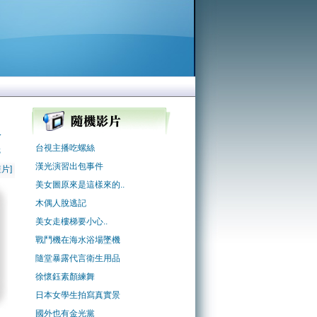
了
台視主播吃螺絲
尬
漢光演習出包事件
片]
美女圖原來是這樣來的..
木偶人脫逃記
美女走樓梯要小心..
戰鬥機在海水浴場墜機
隨堂暴露代言衛生用品
徐懷鈺素顏練舞
日本女學生拍寫真實景
國外也有金光黨