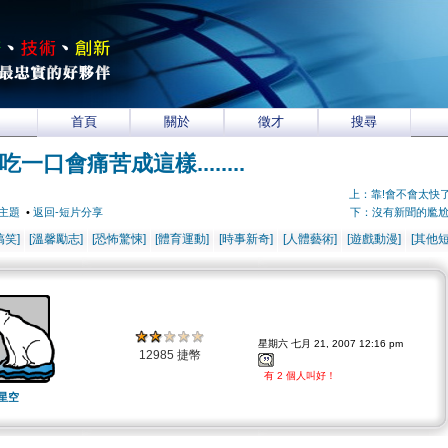
首頁
關於
徵才
搜尋
吃一口會痛苦成這樣........
上：靠!會不會太快
主題
•
返回-短片分享
下：沒有新聞的尷
搞笑]
[溫馨勵志]
[恐怖驚悚]
[體育運動]
[時事新奇]
[人體藝術]
[遊戲動漫]
[其他短
星期六 七月 21, 2007 12:16 pm
12985 捷幣
有 2 個人叫好！
星空