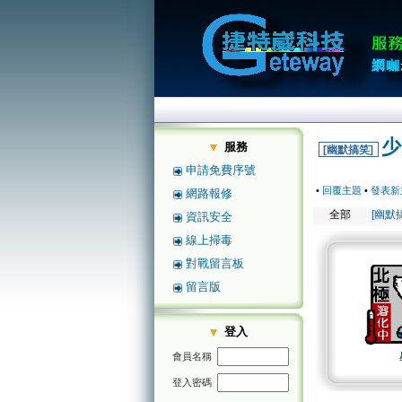
少
服務
[幽默搞笑]
申請免費序號
•
回覆主題
•
發表新
網路報修
全部
[幽默
資訊安全
線上掃毒
對戰留言板
留言版
登入
會員名稱
登入密碼