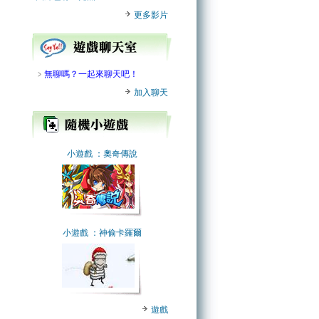
更多影片
﹥
無聊嗎？一起來聊天吧！
加入聊天
小遊戲
：奧奇傳說
小遊戲
：神偷卡羅爾
遊戲