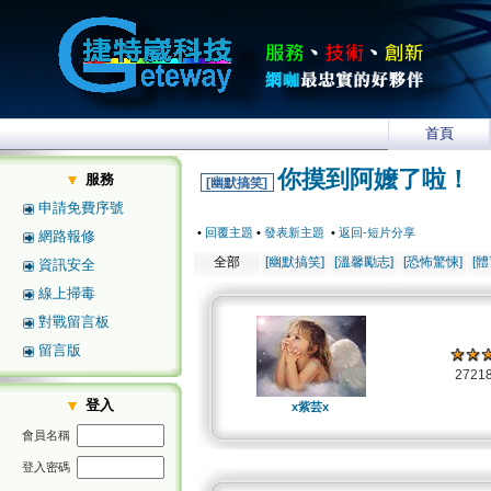
首頁
你摸到阿嬤了啦！
服務
[幽默搞笑]
申請免費序號
•
回覆主題
•
發表新主題
•
返回-短片分享
網路報修
全部
[幽默搞笑]
[溫馨勵志]
[恐怖驚悚]
[
資訊安全
線上掃毒
對戰留言板
留言版
2721
登入
x紫芸x
會員名稱
登入密碼