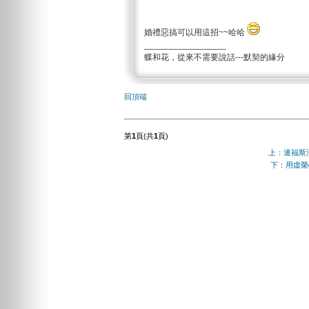
婚禮惡搞可以用這招~~哈哈
_________________
蝶和花，從來不需要說話---默契的緣分
回頂端
第
1
頁(共
1
頁)
上：連福斯
下：用虛榮