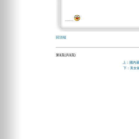
.........
回頂端
第
1
頁(共
1
頁)
上：國內
下：美女