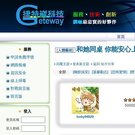
首頁
和她同桌 你能安心
服務
[人體藝術]
申請免費序號
•
回覆主題
•
發表新主題
•
返回-短片分享
網路報修
全部
[幽默搞笑]
[溫馨勵志]
[恐怖驚悚]
[
資訊安全
線上掃毒
對戰留言板
留言版
5000
登入
boby94520
會員名稱
登入密碼