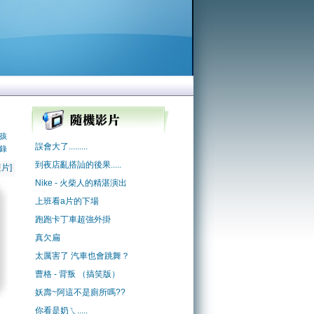
孩
誤會大了.........
錄
到夜店亂搭訕的後果.....
片]
Nike - 火柴人的精湛演出
上班看a片的下場
跑跑卡丁車超強外掛
真欠扁
太厲害了 汽車也會跳舞？
曹格 - 背叛 （搞笑版）
妖壽~阿這不是廁所嗎??
你看是奶ㄟ.....