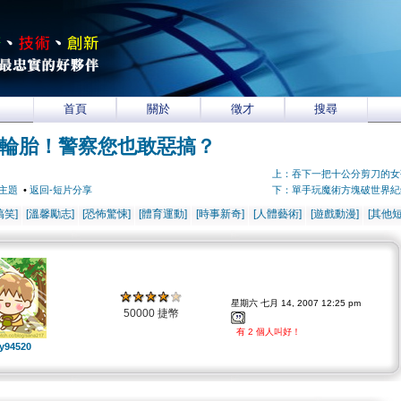
首頁
關於
徵才
搜尋
輪胎！警察您也敢惡搞？
上：吞下一把十公分剪刀的女
主題
•
返回-短片分享
下：單手玩魔術方塊破世界紀
搞笑]
[溫馨勵志]
[恐怖驚悚]
[體育運動]
[時事新奇]
[人體藝術]
[遊戲動漫]
[其他短
星期六 七月 14, 2007 12:25 pm
50000 捷幣
有 2 個人叫好！
y94520