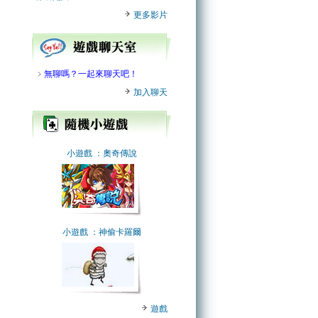
更多影片
﹥
無聊嗎？一起來聊天吧！
加入聊天
小遊戲
：奧奇傳說
小遊戲
：神偷卡羅爾
遊戲