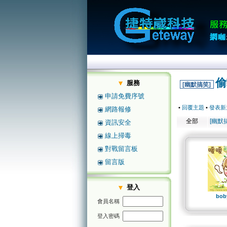
偷
服務
[幽默搞笑]
申請免費序號
•
回覆主題
•
發表新
網路報修
全部
[幽默
資訊安全
線上掃毒
對戰留言板
留言版
登入
bob
會員名稱
登入密碼