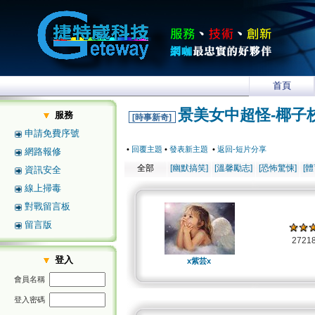
首頁
景美女中超怪-椰子
服務
[時事新奇]
申請免費序號
•
回覆主題
•
發表新主題
•
返回-短片分享
網路報修
全部
[幽默搞笑]
[溫馨勵志]
[恐怖驚悚]
[
資訊安全
線上掃毒
對戰留言板
留言版
2721
登入
x紫芸x
會員名稱
登入密碼