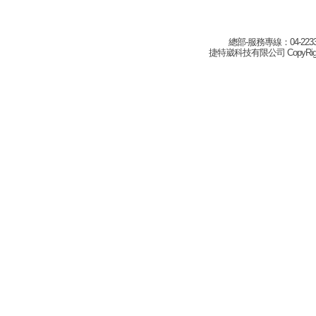
總部-服務專線：04-22332
捷特崴科技有限公司 CopyRight(c) 2