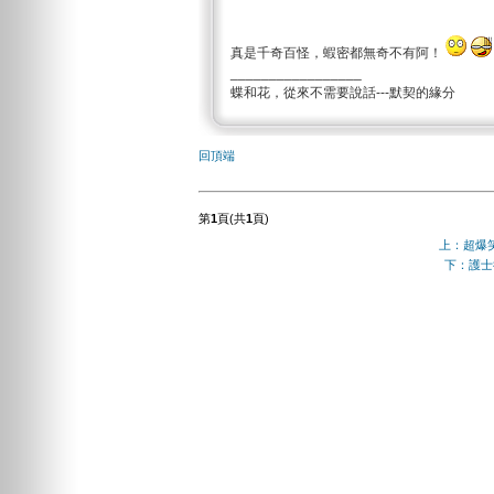
真是千奇百怪，蝦密都無奇不有阿！
_________________
蝶和花，從來不需要說話---默契的緣分
回頂端
第
1
頁(共
1
頁)
上：超爆
下：護士