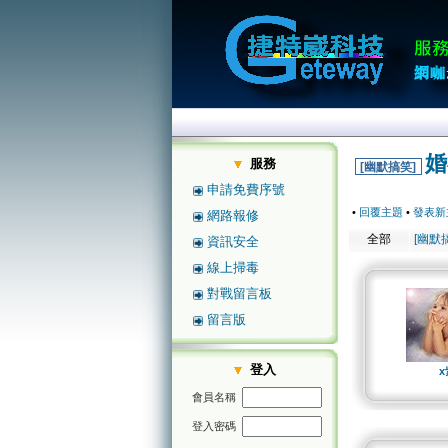
婚
服務
[幽默搞笑]
申請免費序號
•
回覆主題
•
發表新
網路報修
全部
[幽默
資訊安全
線上掃毒
對戰留言板
留言版
登入
x
會員名稱
登入密碼