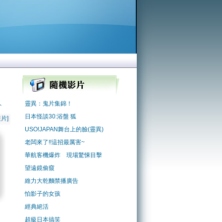
靈異：鬼片集錦！
外
日本怪談30:浴盤 狐
片]
USO!JAPAN舞台上的臉(靈異)
老闆來了!!這招最厲害~
華航客機爆炸 現場驚悚目擊
望遠鏡偷窺
維力大乾麵禁播廣告
怕影子的女孩
經典絕活
超級日本搞笑