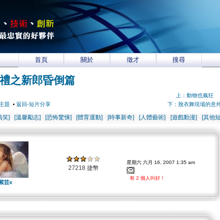
首頁
關於
徵才
搜尋
禮之新郎昏倒篇
上：動物也瘋狂
主題
•
返回-短片分享
下：脫衣舞現場的意
搞笑]
[溫馨勵志]
[恐怖驚悚]
[體育運動]
[時事新奇]
[人體藝術]
[遊戲動漫]
[其他短
星期六 六月 16, 2007 1:35 am
27218 捷幣
有 2 個人叫好！
紫芸x