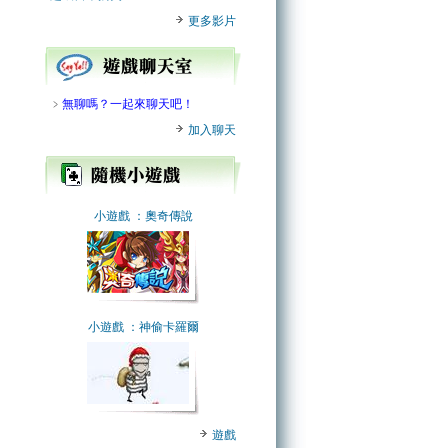
更多影片
﹥
無聊嗎？一起來聊天吧！
加入聊天
小遊戲
：奧奇傳說
小遊戲
：神偷卡羅爾
遊戲