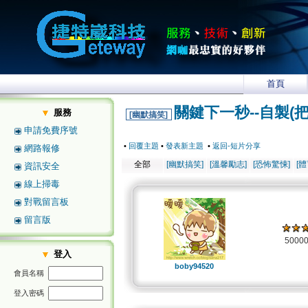
首頁
關鍵下一秒--自製(把
服務
[幽默搞笑]
申請免費序號
•
回覆主題
•
發表新主題
•
返回-短片分享
網路報修
全部
[幽默搞笑]
[溫馨勵志]
[恐怖驚悚]
[
資訊安全
線上掃毒
對戰留言板
留言版
5000
登入
boby94520
會員名稱
登入密碼