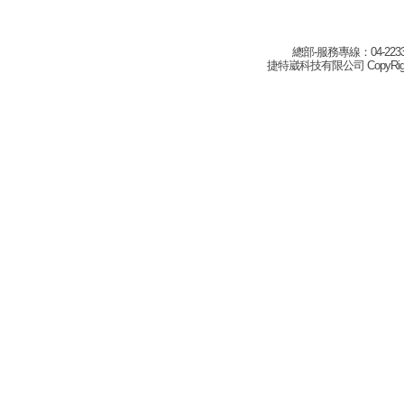
總部-服務專線：04-22332
捷特崴科技有限公司 CopyRight(c) 2