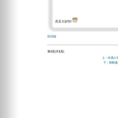
真是太妙啦!
回頂端
第
1
頁(共
1
頁)
上：木偶人3
下：移動速