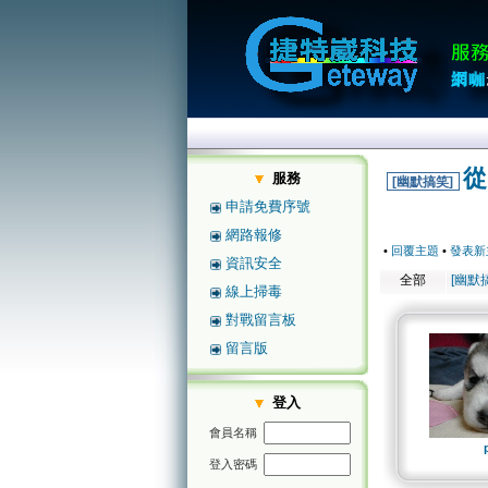
從
服務
[幽默搞笑]
申請免費序號
網路報修
•
回覆主題
•
發表新
資訊安全
全部
[幽默
線上掃毒
對戰留言板
留言版
登入
會員名稱
登入密碼