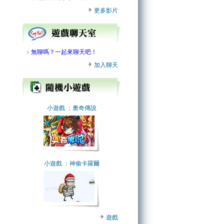
更多影片
﹥
無聊嗎？一起來聊天吧！
加入聊天
小遊戲
：奧奇傳說
小遊戲
：神偷卡羅爾
遊戲