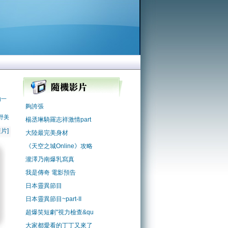
拍一
夠誇張
野美
楊丞琳騎羅志祥激情part
片]
大陸最完美身材
《天空之城Online》攻略
瀧澤乃南爆乳寫真
我是傳奇 電影預告
日本靈異節目
日本靈異節目~part-II
超爆笑短劇"視力檢查&qu
大家都愛看的丁丁又來了