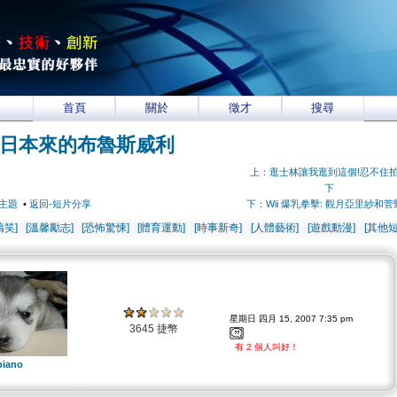
首頁
關於
徵才
搜尋
日本來的布魯斯威利
上：逛士林讓我逛到這個!忍不住
下
主題
•
返回-短片分享
下：Wii 爆乳拳擊: 觀月亞里紗和菅
搞笑]
[溫馨勵志]
[恐怖驚悚]
[體育運動]
[時事新奇]
[人體藝術]
[遊戲動漫]
[其他短
星期日 四月 15, 2007 7:35 pm
3645 捷幣
有 2 個人叫好！
piano