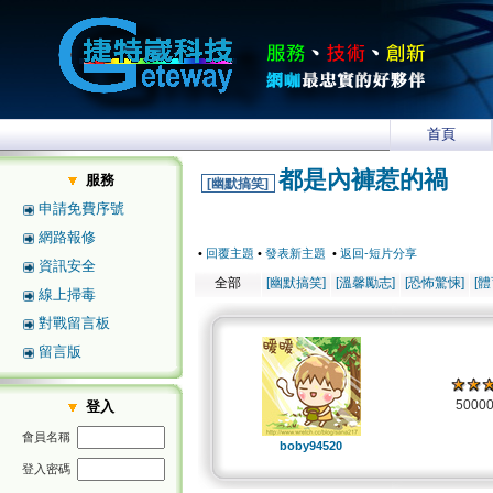
首頁
都是內褲惹的禍
服務
[幽默搞笑]
申請免費序號
網路報修
•
回覆主題
•
發表新主題
•
返回-短片分享
資訊安全
全部
[幽默搞笑]
[溫馨勵志]
[恐怖驚悚]
[
線上掃毒
對戰留言板
留言版
5000
登入
會員名稱
boby94520
登入密碼