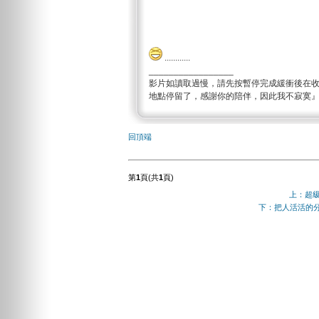
............
_________________
影片如讀取過慢，請先按暫停完成緩衝後在
地點停留了，感謝你的陪伴，因此我不寂寞
回頂端
第
1
頁(共
1
頁)
上：超
下：把人活活的分