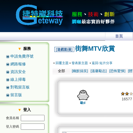
首頁
街舞MTV欣賞
服務
[遊戲動漫]
申請免費序號
•
回覆主題
•
發表新主題
•
返回-短片分享
網路報修
全部
[幽默搞笑]
[溫馨勵志]
[恐怖驚悚]
[
資訊安全
線上掃毒
對戰留言板
留言版
1657
歐d
登入
會員名稱
登入密碼