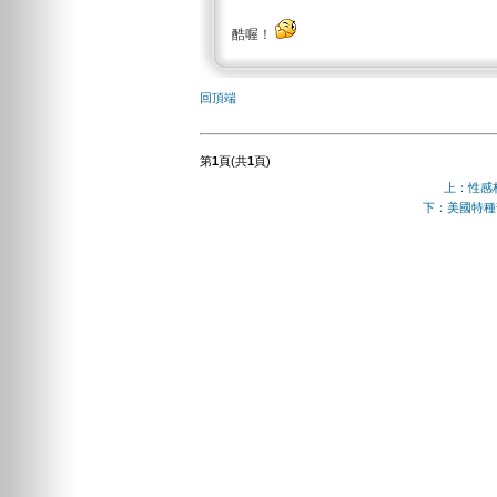
酷喔！
回頂端
第
1
頁(共
1
頁)
上：性感
下：美國特種