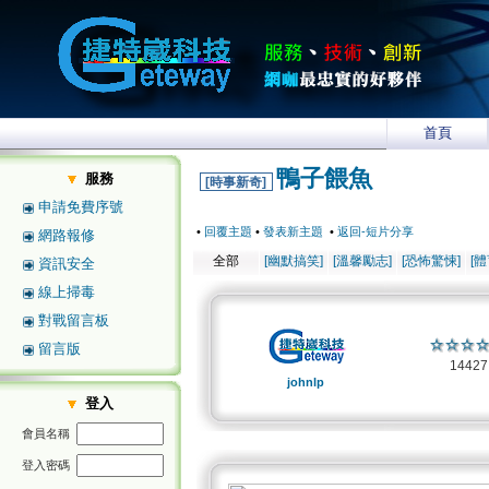
首頁
鴨子餵魚
服務
[時事新奇]
申請免費序號
•
回覆主題
•
發表新主題
•
返回-短片分享
網路報修
全部
[幽默搞笑]
[溫馨勵志]
[恐怖驚悚]
[
資訊安全
線上掃毒
對戰留言板
留言版
1442
johnlp
登入
會員名稱
登入密碼