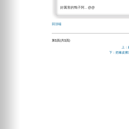
好厲害的鴨子阿... @@
回頂端
第
1
頁(共
1
頁)
上：
下：把橡皮擦急