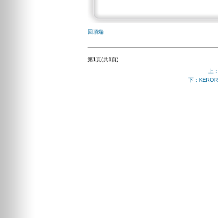
回頂端
第
1
頁(共
1
頁)
上
下：KERO