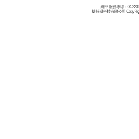
總部-服務專線：04-22332
捷特崴科技有限公司 CopyRight(c) 2