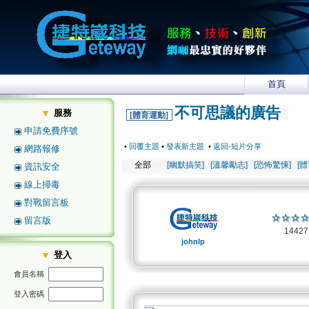
首頁
不可思議的廣告
服務
[體育運動]
申請免費序號
•
回覆主題
•
發表新主題
•
返回-短片分享
網路報修
全部
[幽默搞笑]
[溫馨勵志]
[恐怖驚悚]
[
資訊安全
線上掃毒
對戰留言板
留言版
1442
johnlp
登入
會員名稱
登入密碼