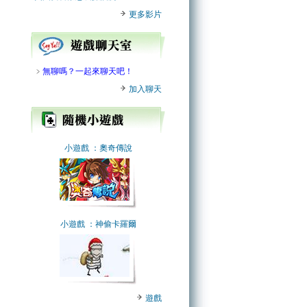
更多影片
﹥
無聊嗎？一起來聊天吧！
加入聊天
小遊戲
：奧奇傳說
小遊戲
：神偷卡羅爾
遊戲