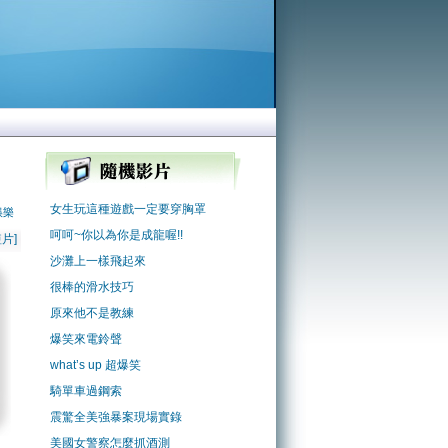
女生玩這種遊戲一定要穿胸罩
娛樂
呵呵~你以為你是成龍喔!!
片]
沙灘上一樣飛起來
很棒的滑水技巧
原來他不是教練
爆笑來電鈴聲
what’s up 超爆笑
騎單車過鋼索
震驚全美強暴案現場實錄
美國女警察怎麼抓酒測