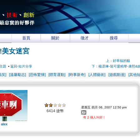
首頁
關於
徵才
搜尋
!美女迷宮
上：好幸福的貓
主題
•
返回-短片分享
下：楊丞琳-裝可愛精華-康熙&
搞笑]
[溫馨勵志]
[恐怖驚悚]
[體育運動]
[時事新奇]
[人體藝術]
[遊戲動漫]
[其他短
星期五 四月 06, 2007 12:50 pm
6414 捷幣
有 2 個人叫好！
alex