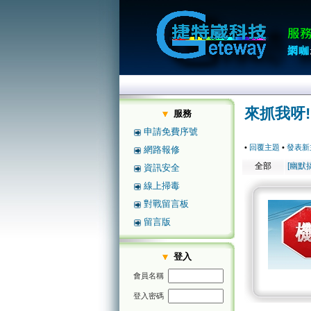
來抓我呀!
服務
申請免費序號
•
回覆主題
•
發表新
網路報修
全部
[幽默
資訊安全
線上掃毒
對戰留言板
留言版
登入
會員名稱
登入密碼