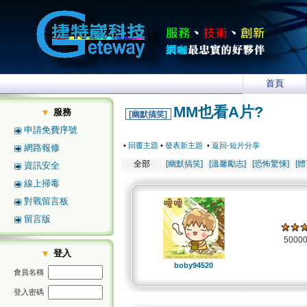
首頁
MM也看A片?
服務
[幽默搞笑]
申請免費序號
•
回覆主題
•
發表新主題
•
返回-短片分享
網路報修
全部
[幽默搞笑]
[溫馨勵志]
[恐怖驚悚]
[
資訊安全
線上掃毒
對戰留言板
留言版
5000
登入
boby94520
會員名稱
登入密碼