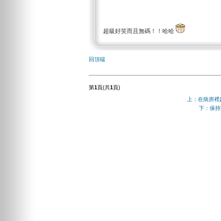
超級好笑而且無碼！！哈哈
回頂端
第
1
頁(共
1
頁)
上：在病房裡
下：保持