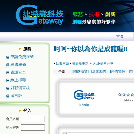
首頁
呵呵~你以為你是成龍喔!!
服務
申請免費序號
•
回覆主題
•
發表新主題
•
返回-短片分享
網路報修
全部
[幽默搞笑]
[溫馨勵志]
[恐怖驚悚]
[
資訊安全
線上掃毒
對戰留言板
留言版
1442
johnlp
登入
會員名稱
登入密碼