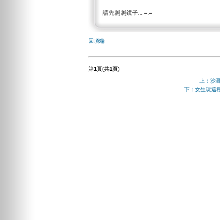
請先照照鏡子... =.=
回頂端
第
1
頁(共
1
頁)
上：沙
下：女生玩這