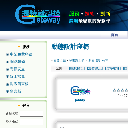
首頁
動態設計座椅
服務
申請免費序號
•
回覆主題
•
發表新主題
•
返回-短片分享
網路報修
全部
[幽默搞笑]
[溫馨勵志]
[恐怖驚悚]
[
資訊安全
線上掃毒
對戰留言板
留言版
1442
johnlp
登入
會員名稱
登入密碼