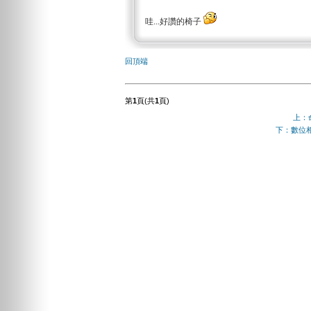
哇...好讚的椅子
回頂端
第
1
頁(共
1
頁)
上：
下：數位