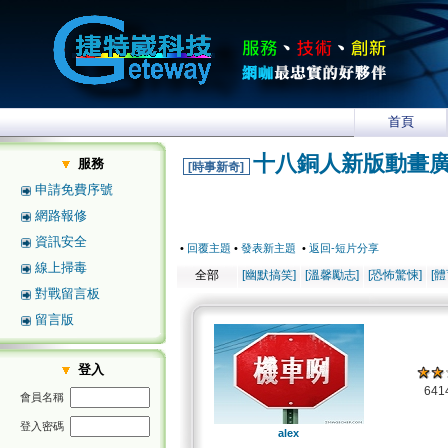
首頁
十八銅人新版動畫
服務
[時事新奇]
申請免費序號
網路報修
資訊安全
•
回覆主題
•
發表新主題
•
返回-短片分享
線上掃毒
全部
[幽默搞笑]
[溫馨勵志]
[恐怖驚悚]
[
對戰留言板
留言版
登入
64
會員名稱
登入密碼
alex