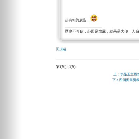
超有fu的廣告...
_________________
歷史不可信，起因是放屁，結果是大便，人
回頂端
第
1
頁(共
1
頁)
上：李晶玉主播20
下：四個麥當勞叔叔