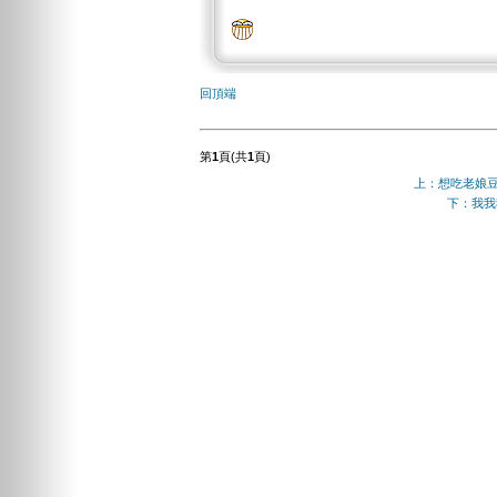
回頂端
第
1
頁(共
1
頁)
上：想吃老娘
下：我我