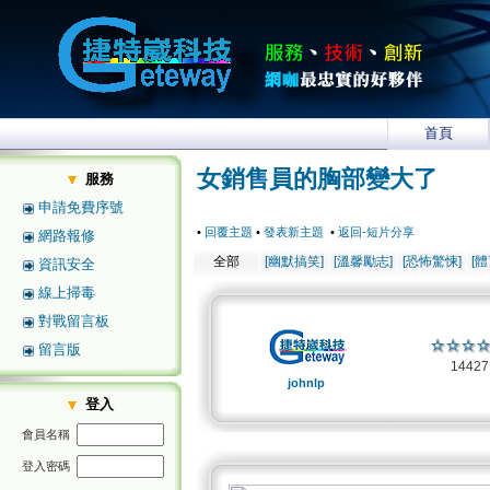
首頁
女銷售員的胸部變大了
服務
申請免費序號
•
回覆主題
•
發表新主題
•
返回-短片分享
網路報修
全部
[幽默搞笑]
[溫馨勵志]
[恐怖驚悚]
[
資訊安全
線上掃毒
對戰留言板
留言版
1442
johnlp
登入
會員名稱
登入密碼