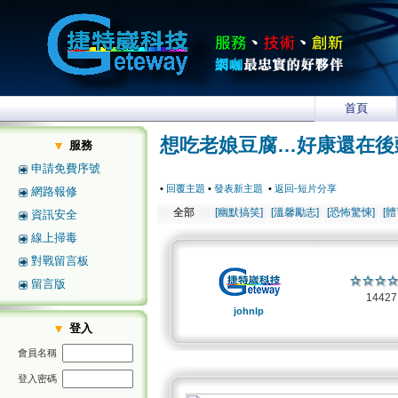
首頁
想吃老娘豆腐…好康還在後
服務
申請免費序號
•
回覆主題
•
發表新主題
•
返回-短片分享
網路報修
全部
[幽默搞笑]
[溫馨勵志]
[恐怖驚悚]
[
資訊安全
線上掃毒
對戰留言板
留言版
1442
johnlp
登入
會員名稱
登入密碼