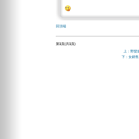
回頂端
第
1
頁(共
1
頁)
上：野蠻遊
下：女銷售