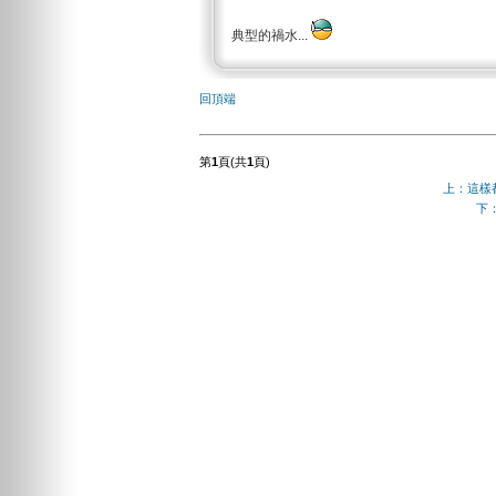
典型的禍水...
回頂端
第
1
頁(共
1
頁)
上：這樣都
下