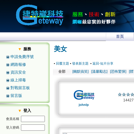
首頁
美女
服務
申請免費序號
•
回覆主題
•
發表新主題
•
返回-短片分享
網路報修
全部
[幽默搞笑]
[溫馨勵志]
[恐怖驚悚]
[
資訊安全
線上掃毒
對戰留言板
留言版
1442
johnlp
登入
會員名稱
登入密碼