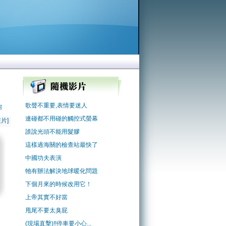
歌聲不重要,表情要迷人
害
連碰都不用碰的觸控式螢幕
片]
誰說光頭不能用髮膠
這樣過海關的檢查站最快了
中國功夫表演
牠有辦法解決地球暖化問題
下個月來的時候改用它！
上帝其實不好當
甩尾不要太臭屁
(現場直擊)!!停車要小心...