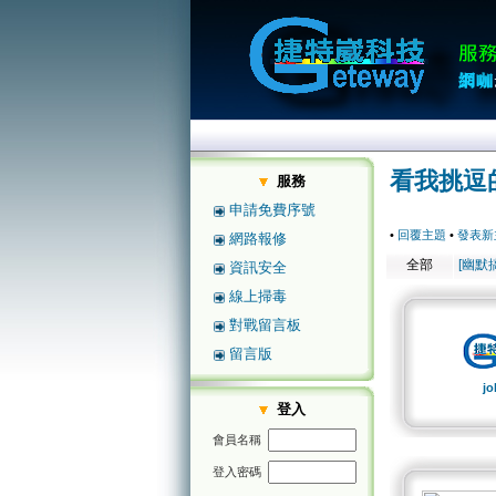
看我挑逗
服務
申請免費序號
•
回覆主題
•
發表新
網路報修
全部
[幽默
資訊安全
線上掃毒
對戰留言板
留言版
jo
登入
會員名稱
登入密碼