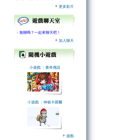
更多影片
﹥
無聊嗎？一起來聊天吧！
加入聊天
小遊戲
：奧奇傳說
小遊戲
：神偷卡羅爾
遊戲