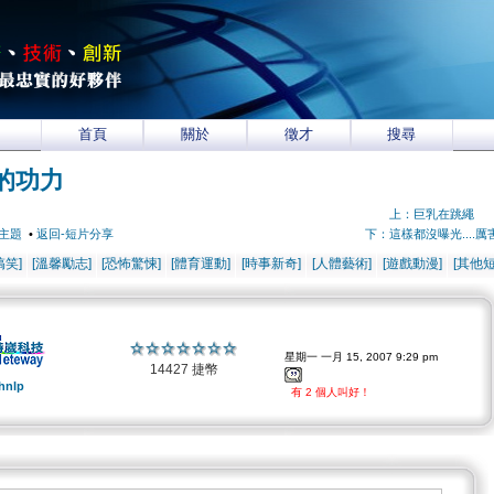
首頁
關於
徵才
搜尋
的功力
上：巨乳在跳繩
主題
•
返回-短片分享
下：這樣都沒曝光....厲
搞笑]
[溫馨勵志]
[恐怖驚悚]
[體育運動]
[時事新奇]
[人體藝術]
[遊戲動漫]
[其他短
星期一 一月 15, 2007 9:29 pm
14427 捷幣
hnlp
有 2 個人叫好！