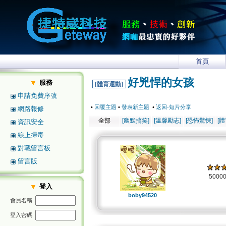
首頁
好兇悍的女孩
服務
[體育運動]
申請免費序號
•
回覆主題
•
發表新主題
•
返回-短片分享
網路報修
全部
[幽默搞笑]
[溫馨勵志]
[恐怖驚悚]
[
資訊安全
線上掃毒
對戰留言板
留言版
5000
登入
boby94520
會員名稱
登入密碼