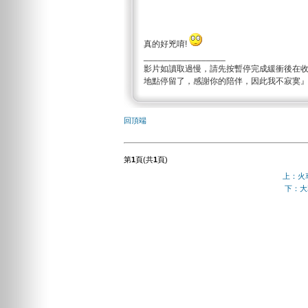
真的好兇唷!
_________________
影片如讀取過慢，請先按暫停完成緩衝後在
地點停留了，感謝你的陪伴，因此我不寂寞
回頂端
第
1
頁(共
1
頁)
上：火
下：大