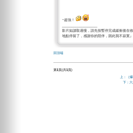
~超強！
_________________
影片如讀取過慢，請先按暫停完成緩衝後在
地點停留了，感謝你的陪伴，因此我不寂寞
回頂端
第
1
頁(共
1
頁)
上：｛爆
下：六