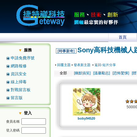
首頁
Sony高科技機械人
服務
[時事新奇]
申請免費序號
•
回覆主題
•
發表新主題
•
返回-短片分享
網路報修
全部
[幽默搞笑]
[溫馨勵志]
[恐怖驚悚]
[
資訊安全
線上掃毒
對戰留言板
留言版
5000
登入
boby94520
會員名稱
登入密碼