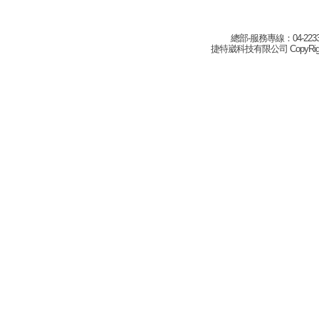
總部-服務專線：04-22332
捷特崴科技有限公司 CopyRight(c) 2