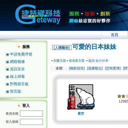
首頁
可愛的日本妹妹
服務
[人體藝術]
申請免費序號
•
回覆主題
•
發表新主題
•
返回-短片分享
網路報修
全部
[幽默搞笑]
[溫馨勵志]
[恐怖驚悚]
[
資訊安全
線上掃毒
對戰留言板
留言版
1298
登入
會員名稱
星空
登入密碼