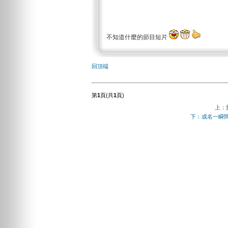
不知道什麼的節目短片
回頂端
第
1
頁(共
1
頁)
上：
下：成名一瞬間